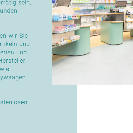
rrätig sein,
tunden
n wir Sie
rtikeln und
serien und
ersteller.
 wie
abywaagen
stenlosen