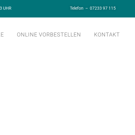
13 UHR
Telefon –
07233 97 115
KE
ONLINE VORBESTELLEN
KONTAKT