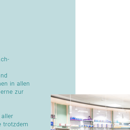
ach-
und
n in allen
erne zur
aller
te trotzdem